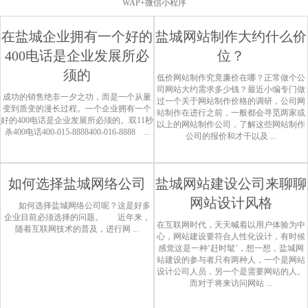
WAP+微信小程序
在盐城企业拥有一个好的
盐城网站制作大约什么价
400电话是企业发展所必
位？
须的
低价网站制作究竟廉价在哪？正常做个公
司网站大约需求多少钱？最近小编专门做
成功的销售绝非一夕之功，而是一个从量
过一个关于网站制作价格的调研，公司网
变到质变的漫长过程。一个企业拥有一个
站制作在进行之前，一般都会寻觅两家或
好的400电话是企业发展所必须的。双11秒
以上的网站制作公司，了解这些网站制作
杀400电话400-015-8888400-016-8888 ...
公司的报价和才干以及 ...
如何选择盐城网络公司
盐城网站建设公司来聊聊
网站设计风格
如何选择盐城网络公司呢？这是好多
企业目前必须选择的问题。 近年来，
在互联网时代，天天喊着以用户体验为中
随着互联网技术的普及，进行网 ...
心，网站建设要符合人性化设计，有时候
感觉这是一种‘赶时髦’，想一想，盐城网
站建设的参与者只有两种人，一个是网站
设计公司人员，另一个是需要网站的人。
而对于将来访问网站 ...