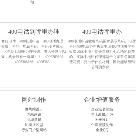
如 ...
400电话到哪里办理
400电话哪里办
客服电话 400电话申请 400电话办理
400电话申请收费号码图片展示号码、电话
收费 号码、电话号码 号码图片展示
号码400电话办理售后电话400电话哪里办
400电话到哪里办理号码、电话号码 别犹
收费因此不用担忧会造成乱七八糟的花费
豫，机会只有一瞬间！！！4006269168、
的。实际中地区代理都是告之顾客必须哪
4006306168、4006363 ...
些花费、要出示什么材料。因此能够得到
公司的亲睐 ...
网站制作
企业增值服务
做网站设计
企业域名邮箱
网站建设
网店装修/运营
商城搭建
画册设计
论坛社区型
企宣视频制作
行业门户型网站
企业QQ