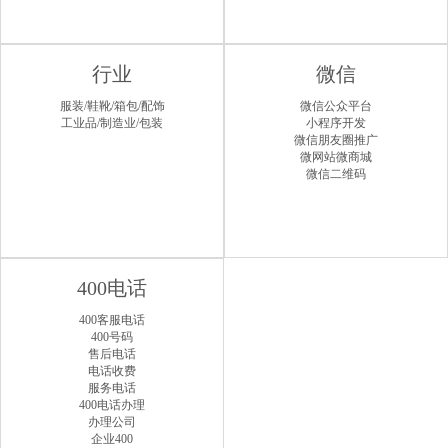
行业
微信
服装/鞋靴/箱包/配饰
微信公众平台
工业品/制造业/包装
小程序开发
微信朋友圈推广
微网站微商城
微信二维码
400电话
400客服电话
400号码
售后电话
电话收费
服务电话
400电话办理
办理公司
企业400