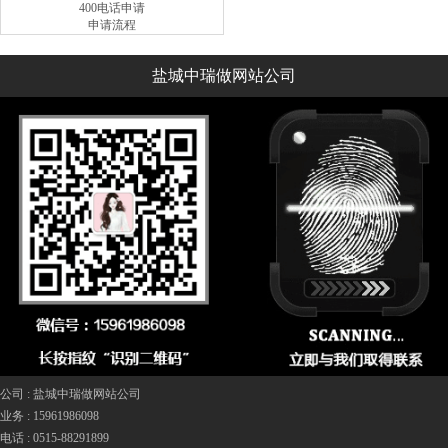
400电话申请
申请流程
盐城中瑞做网站公司
公司 :
盐城中瑞做网站公司
业务 :
15961986098
电话 :
0515-88291899