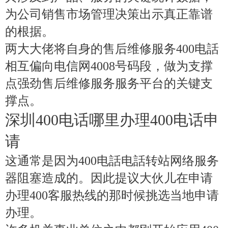
为公司销售市场管理决策出示真正靠谱
的根据。
两大大佬将自身的售后维修服务400电話
相互偏向电信网4008号码段，做为支撑
点强劲售后维修服务服务平台的关键支
撑点。
深圳400电话哪里办理400电话申
请
这通常是因为400电話电話转站网络服务
器阻塞造成的。因此提议大伙儿在申请
办理400客服热线的那时候挑选当地申请
办理。