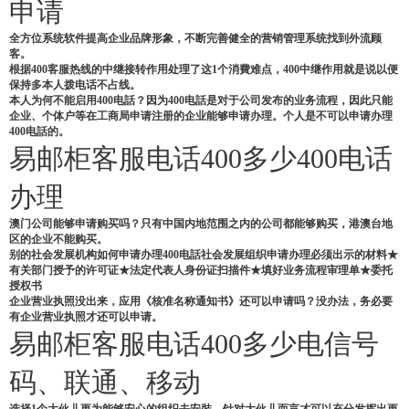
申请
全方位系统软件提高企业品牌形象，不断完善健全的营销管理系统找到外流顾
客。
根据400客服热线的中继接转作用处理了这1个消費难点，400中继作用就是说以便
保持多本人拨电话不占线。
本人为何不能启用400电話？因为400电話是对于公司发布的业务流程，因此只能
企业、个体户等在工商局申请注册的企业能够申请办理。个人是不可以申请办理
400电話的。
易邮柜客服电话400多少400电话
办理
澳门公司能够申请购买吗？只有中国内地范围之内的公司都能够购买，港澳台地
区的企业不能购买。
别的社会发展机构如何申请办理400电話社会发展组织申请办理必须出示的材料★
有关部门授予的许可证★法定代表人身份证扫描件★填好业务流程审理单★委托
授权书
企业营业执照没出来，应用《核准名称通知书》还可以申请吗？没办法，务必要
有企业营业执照才还可以申请。
易邮柜客服电话400多少电信号
码、联通、移动
选择1个大伙儿更为能够安心的组织去安裝，针对大伙儿而言才可以充分发挥出更