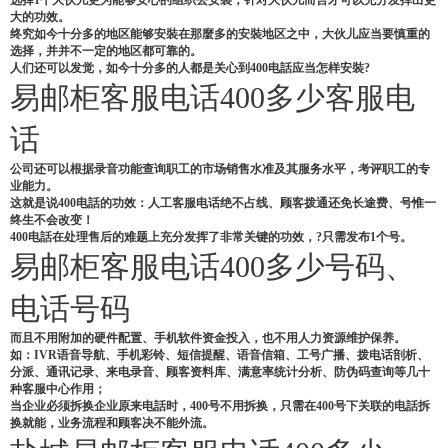
大的功效。
终究如今十分多的地区能够安裝在那麼多的安裝地区之中，大伙儿应当要慎重的
选择，并并不一定的地区都可靠的。
人们还可以发觉，如今十分多的人都是关心到400电話应当怎样安裝?
易邮柜客服电话400多少客服电
话
公司还可以根据录音功能查询职工的市场销售水准及其服务水平，考评职工的专
业能力。
这就是说400电話的功效：人工客服电话绝不占线、顾客拨通还免长途费、号惟一
终生不会改变！
400电話在处理售后的难题上充分发挥了非常关键的功效，?只需发布1个号。
易邮柜客服电话400多少号码、
电话号码
而且不用附加的硬件配置、手机软件资金投入，也不用人力资源维护保养。
如：IVR语音导航、手机彩铃、短信提醒、语音信箱、工号广播、拨电话剖析、
分派、通讯记录、来电录音、顾客资料库、满意率统计分析、防伪码查询等几十
种客服中心作用；
当企业必须拆换企业原来电話时，400号不用拆换，只需在400号下关联的电話拆
换就能，业务流程和顾客决不能外流。